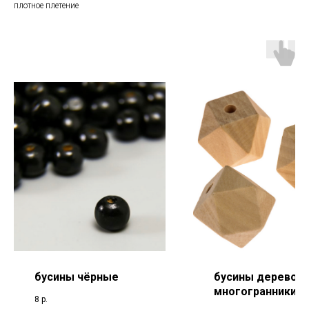
плотное плетение
бусины чёрные
бусины дерево
многогранники
8
р.