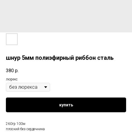
шнур 5мм полиэфирный риббон сталь
380
р.
люрекс
купить
260гр 100м
плоский без сердечника