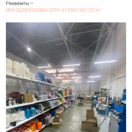
Реквизиты —
ИНН 263400200860 ОГРН 319265100135161