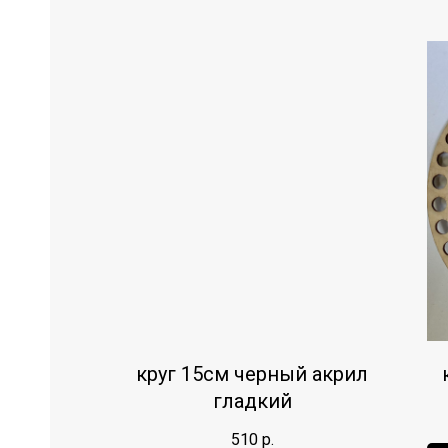
круг 15см черный акрил
гладкий
510
р.