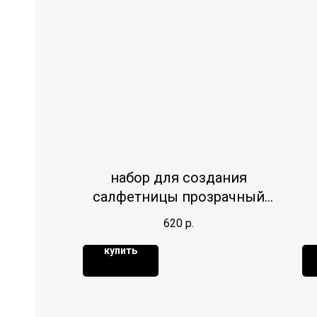
набор для создания
салфетницы прозрачный
акрил 12/23см
620
р.
купить