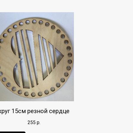
круг 15см резной сердце
255
р.