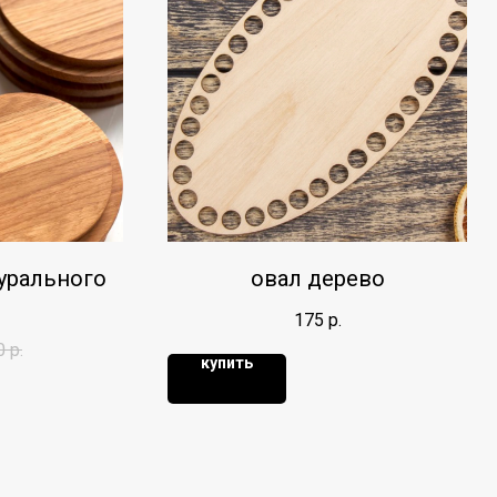
урального
овал дерево
175
р.
0
р.
купить