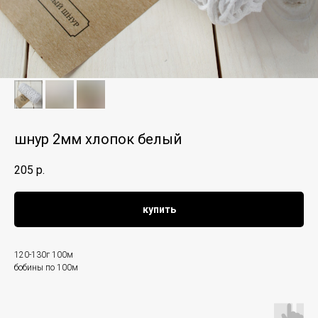
шнур 2мм хлопок белый
205
р.
купить
120-130г 100м
бобины по 100м