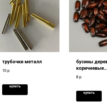
трубочки металл
бусины дере
коричневые
10
р.
овальные
8
р.
купить
купить