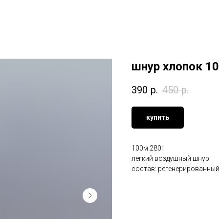
шнур хлопок 1
390
р.
450
р.
купить
100м 280г
легкий воздушный шнур
состав: регенерированны