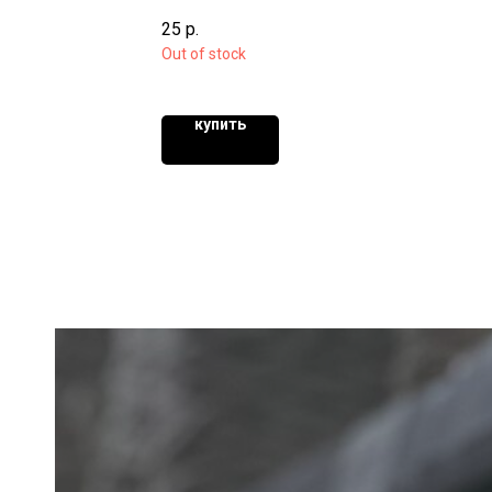
25
р.
Out of stock
купить