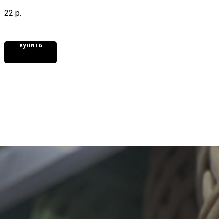
22
р.
купить