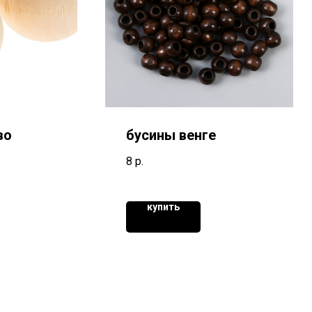
во
бусины венге
8
р.
купить