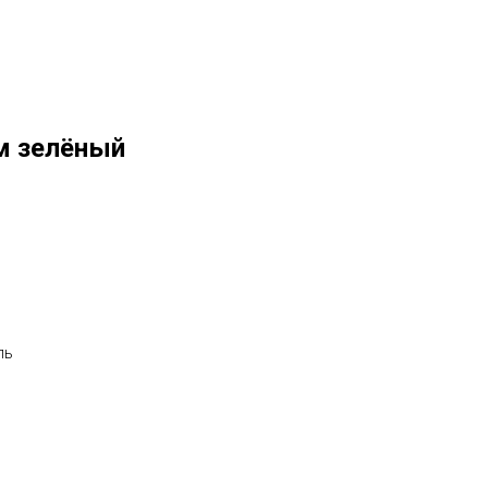
м зелёный
пь