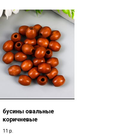
бусины овальные
коричневые
11
р.