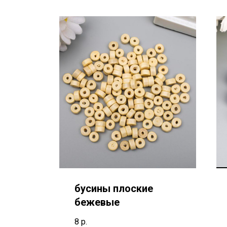
бусины плоские
бежевые
8
р.