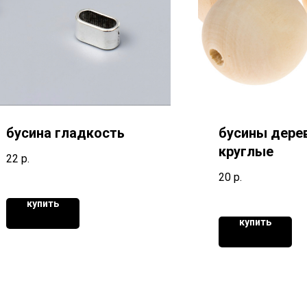
бусина гладкость
бусины дере
круглые
22
р.
20
р.
купить
купить