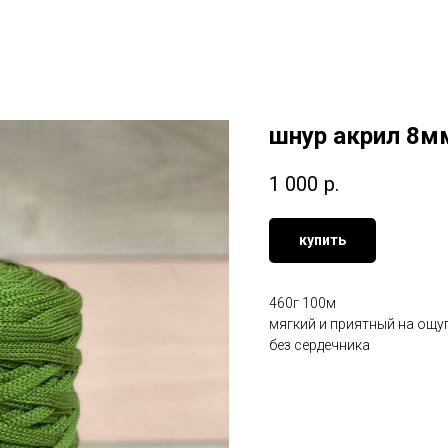
шнур акрил 8м
1 000
р.
купить
460г 100м
мягкий и приятный на ощу
без сердечника