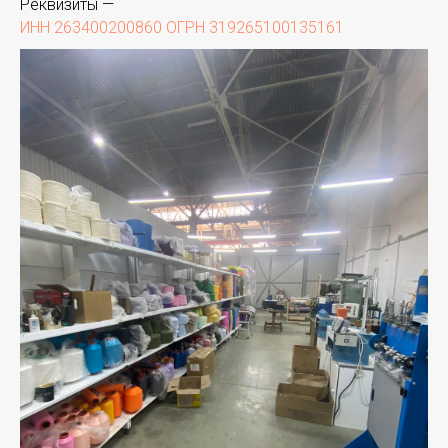
Реквизиты —
ИНН 263400200860 ОГРН 319265100135161