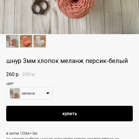
шнур 3мм хлопок меланж персик-белый
260
р.
290
р.
цвет
меланж
купить
в мотке 100м+-3м