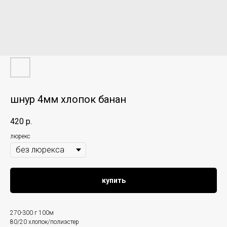
шнур 4мм хлопок банан
420
р.
люрекс
купить
270-300 г 100м
80/20 хлопок/полиэстер