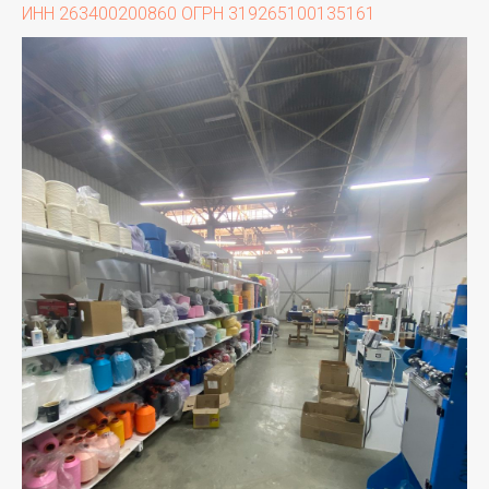
ИНН 263400200860 ОГРН 319265100135161