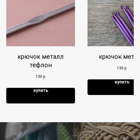
крючок металл
крючок мета
тефлон
130
р.
130
р.
купить
купить