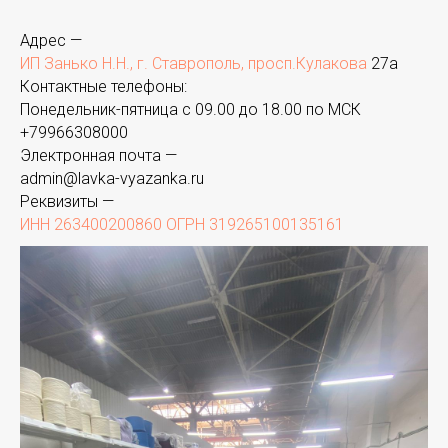
Адрес —
ИП Занько Н.Н., г. Ставрополь, просп.Кулакова
27а
Контактные телефоны:
Понедельник-пятница с 09.00 до 18.00 по МСК
+
79966308000
Электронная почта —
admin@lavka-vyazanka.ru
Реквизиты —
ИНН 263400200860 ОГРН 319265100135161