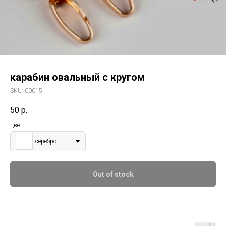
карабин овальный с кругом
SKU:
00015
50
р.
цвет
серебро
Out of stock