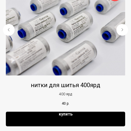
нитки для шитья 400ярд
ш
400 ярд
40
р.
купить