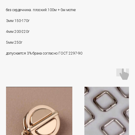
без сердечника. плоский.100м +-3м мотке
3мм 150-170г
4мм 200-220г
5мм 250г
допускается 3% брака согласно ГОСТ 2297-90