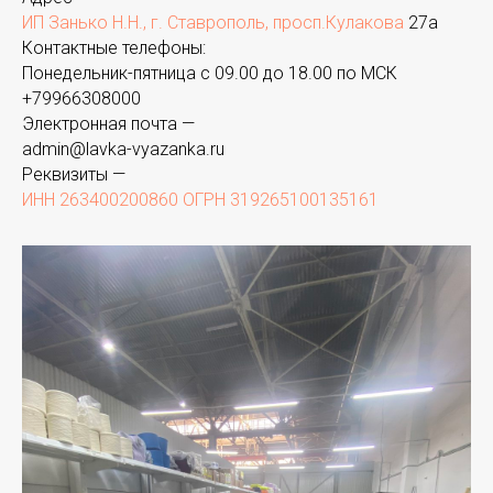
ИП Занько Н.Н., г. Ставрополь, просп.Кулакова
27а
Контактные телефоны:
Понедельник-пятница с 09.00 до 18.00 по МСК
+
79966308000
Электронная почта —
admin@lavka-vyazanka.ru
Реквизиты —
ИНН 263400200860 ОГРН 319265100135161