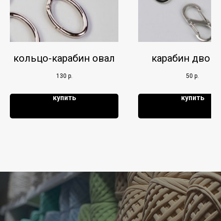
кольцо-карабин овал
карабин двой
130
р.
50
р.
купить
купить