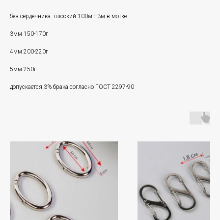
без сердечника. плоский.100м+-3м в мотке
3мм 150-170г
4мм 200-220г
5мм 250г
допускается 3% брака согласно ГОСТ 2297-90