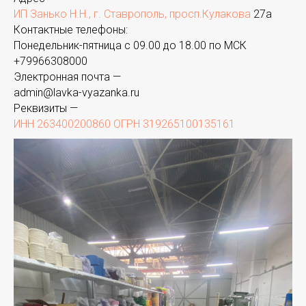
ИП Занько Н.Н., г. Ставрополь, просп.Кулакова
27а
Контактные телефоны:
Понедельник-пятница с 09.00 до 18.00 по МСК
+
79966308000
Электронная почта —
admin@lavka-vyazanka.ru
Реквизиты —
ИНН 263400200860 ОГРН 319265100135161