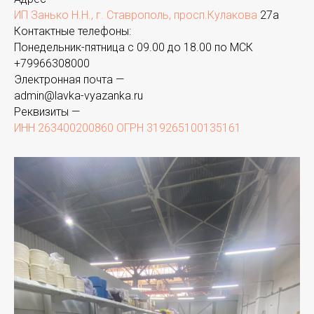
ИП Занько Н.Н., г. Ставрополь, просп.Кулакова
27а
Контактные телефоны:
Понедельник-пятница с 09.00 до 18.00 по МСК
+
79966308000
Электронная почта —
admin@lavka-vyazanka.ru
Реквизиты —
ИНН 263400200860 ОГРН 319265100135161