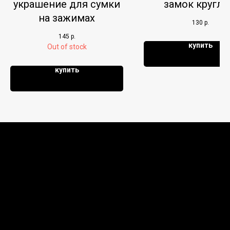
украшение для сумки
замок кругл
на зажимах
130
р.
145
р.
купить
Out of stock
купить