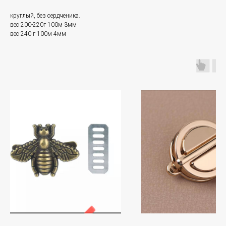
круглый, без сердченика.
вес 200-220г 100м 3мм
вес 240 г 100м 4мм