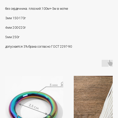
без сердечника. плоский.100м+-3м в мотке
3мм 150-170г
4мм 200-220г
5мм 250г
допускается 3% брака согласно ГОСТ 2297-90