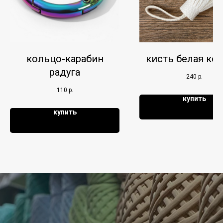
кольцо-карабин
кисть белая ко
радуга
240
р.
110
р.
купить
купить