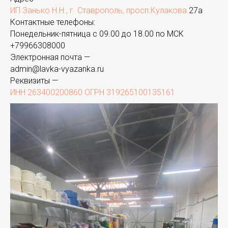
ИП Занько Н.Н., г. Ставрополь, просп.Кулакова
27а
Контактные телефоны:
Понедельник-пятница с 09.00 до 18.00 по МСК
+
79966308000
Электронная почта —
admin@lavka-vyazanka.ru
Реквизиты —
ИНН 263400200860 ОГРН 319265100135161