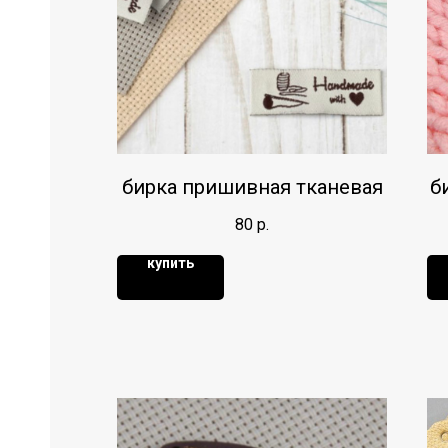
бирка пришивная тканевая
б
80
р.
купить