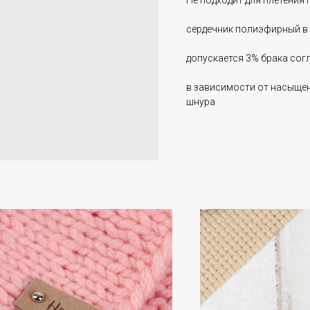
Не подходит для плетения 
сердечник полиэфирный в 
допускается 3% брака сог
в зависимости от насыщен
шнура