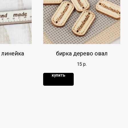
 линейка
бирка дерево овал
15
р.
купить