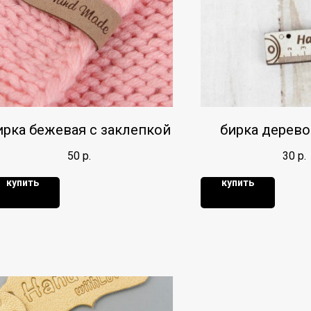
ирка бежевая с заклепкой
бирка дерево
50
р.
30
р.
купить
купить