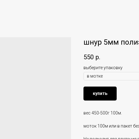
шнур 5мм поли
550
р.
выберите упаковку
купить
вес 450-500г 100м.
моток 100м или в пакет б