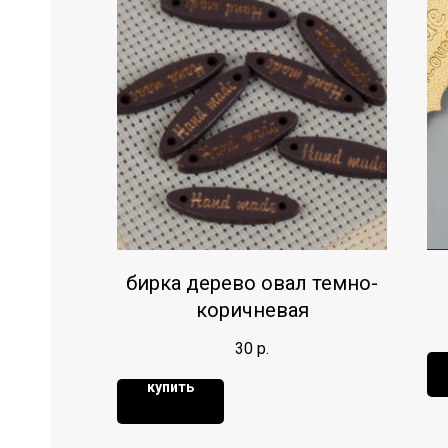
бирка дерево овал темно-
коричневая
30
р.
купить