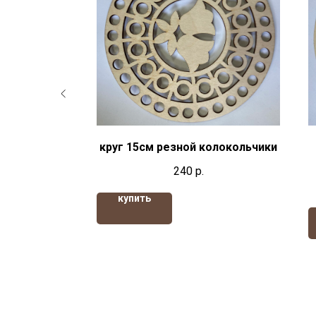
ой ножки
круг 15см резной колокольчики
240
р.
купить