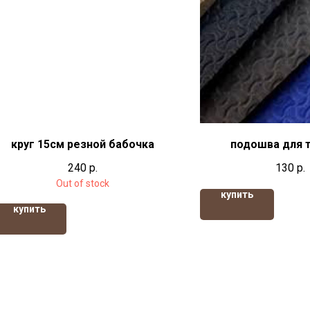
круг 15см резной бабочка
подошва для 
240
р.
130
р.
Out of stock
купить
купить