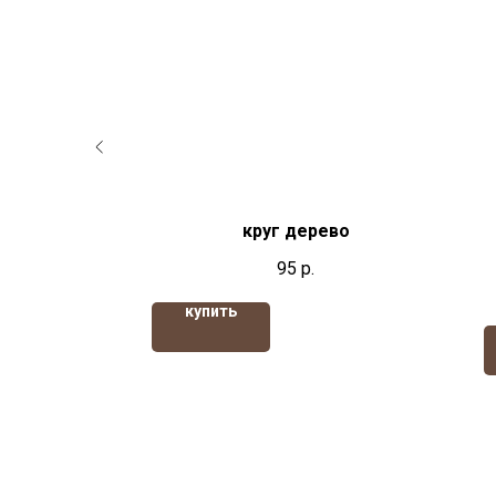
резной
круг дерево
95
р.
купить