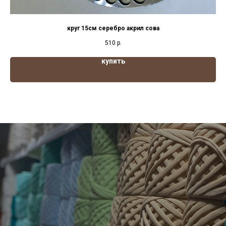
круг 15см серебро акрил сова
510
р.
купить