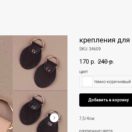
крепления для
SKU:
34609
170
р.
240
р.
цвет
темно-коричневый 
Добавить в корзину
7,5/4см
различные цвета