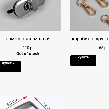
замок овал малый
карабин с круг
110
р.
65
р.
Out of stock
купить
купить