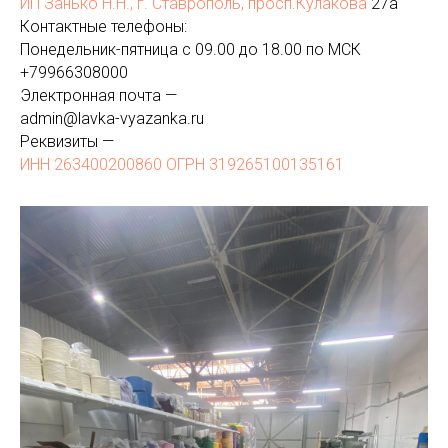
ИП Занько Н.Н., г. Ставрополь, просп.Кулакова
27а
Контактные телефоны:
Понедельник-пятница с 09.00 до 18.00 по МСК
+
79966308000
Электронная почта —
admin@lavka-vyazanka.ru
Реквизиты —
ИНН 263400200860 ОГРН 319265100135161